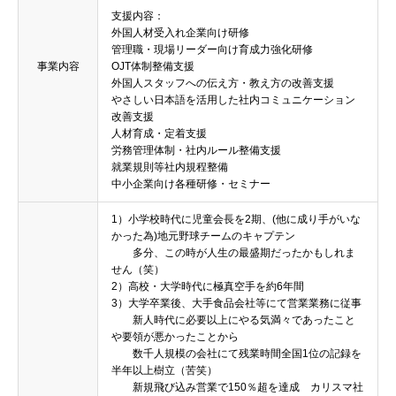
支援内容：
外国人材受入れ企業向け研修
管理職・現場リーダー向け育成力強化研修
事業内容
OJT体制整備支援
外国人スタッフへの伝え方・教え方の改善支援
やさしい日本語を活用した社内コミュニケーション
改善支援
人材育成・定着支援
労務管理体制・社内ルール整備支援
就業規則等社内規程整備
中小企業向け各種研修・セミナー
1）小学校時代に児童会長を2期、(他に成り手がいな
かった為)地元野球チームのキャプテン
多分、この時が人生の最盛期だったかもしれま
せん（笑）
2）高校・大学時代に極真空手を約6年間
3）大学卒業後、大手食品会社等にて営業業務に従事
新人時代に必要以上にやる気満々であったこと
や要領が悪かったことから
数千人規模の会社にて残業時間全国1位の記録を
半年以上樹立（苦笑）
新規飛び込み営業で150％超を達成 カリスマ社