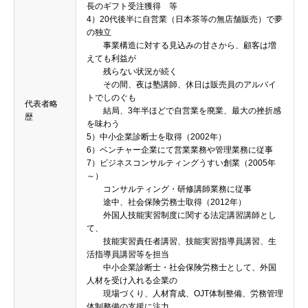
長のギフト受注獲得 等
4）20代後半に自営業（日本茶等の無店舗販売）で夢
の独立
事業構造に対する見込みの甘さから、顧客は増
えても利益が
残らない状況が続く
その間、夜は塾講師、休日は販売員のアルバイ
トでしのぐも
代表者略
結局、3年半ほどで自営業を廃業、最大の挫折感
歴
を味わう
5）中小企業診断士を取得（2002年）
6）ベンチャー企業にて営業業務や管理業務に従事
7）ビジネスコンサルティングうすい創業（2005年
～）
コンサルティング・研修講師業務に従事
途中、社会保険労務士取得（2012年）
外国人技能実習制度に関する法定講習講師とし
て、
技能実習責任者講習、技能実習指導員講習、生
活指導員講習等を担当
中小企業診断士・社会保険労務士として、外国
人材を受け入れる企業の
現場づくり、人材育成、OJT体制整備、労務管理
体制整備の支援に注力